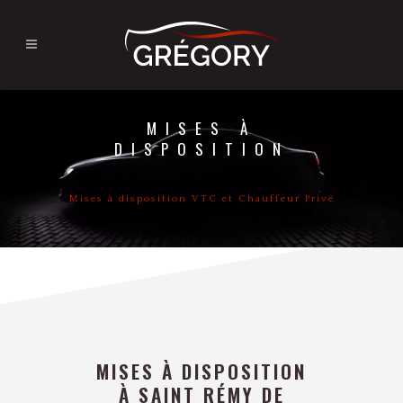
MISES À
DISPOSITION
Mises à disposition VTC et Chauffeur Privé
MISES À DISPOSITION
À SAINT RÉMY DE